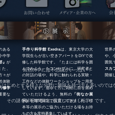
験のある
手作り科学館 Exedra
は、東京大学の大
世界
小中学
学院生らが古い空きアパートをDIYで改
や、
部』
が
修した科学館です。『たまには科学を囲
囲気
また、
んでみよう』をコンセプトに、研究者と
スカ
自然の中には不思議がいっぱい！
の方々が
の対話の場や、科学に触れられる実験・
開催
然体験
工作などの体験ワークショップをご用意
をはじめとする様々な分野に興味を持つ方も多いのでは
の修学
しています。道ゆく方に気軽に目を留め
重要な
ていただけるよう、無料の
「街なか展
その謎を解明するのに役立つのが「科学」です。
示」
を期間限定で設置してきました。標
本等の展示のご協力いただける場をお持
ちの方を常時募集しています。