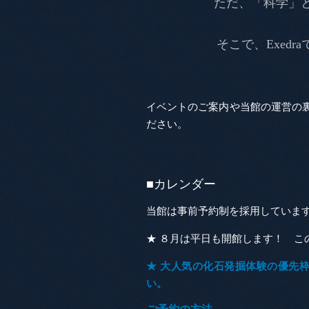
ただ、「科学」
そこで、Exed
イベントのご案内や当館の運営の
ださい。
■カレンダー
当館は事前予約制を採用していま
★ ８月は平日も開館します！ こ
★ 大人気の化石発掘体験の優先枠を設
い。