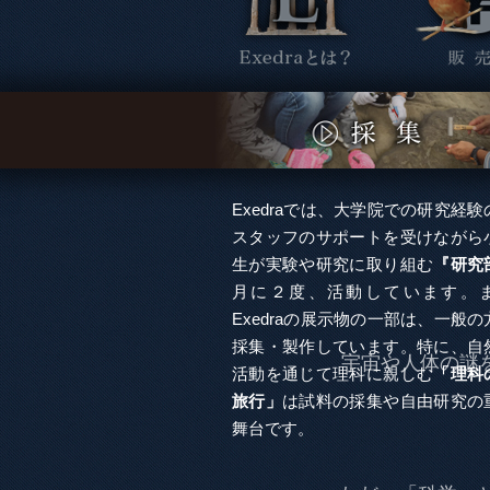
Exedraでは、大学院での研究経
スタッフのサポートを受けながら
生が実験や研究に取り組む
『研究
月に２度、活動しています。
Exedraの展示物の一部は、一般
採集・製作しています。特に、自
宇宙や人体の謎
活動を通じて理科に親しむ
「理科
旅行」
は試料の採集や自由研究の
舞台です。