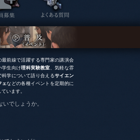
の最前線で活躍する専門家の講演会
小学生向け
理科実験教室
、気軽な雰
で科学について語り合える
サイエン
フェ
などの各種イベントを定期的に
しています。
ないでしょうか。