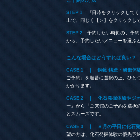
ご予約の方法
STEP 1
『日時をクリックしてく
上で、同じく【＞】をクリックし
STEP 2
予約したい時刻の、予約
から、予約したいメニューを選ぶ
こんな場合はどうすれば良い？
CASE 1 ｜ 銅鏡 鋳造・研磨
ご予約』を順番に選択の上、ひと
かかります。
CASE 2 ｜ 化石発掘体験や
ー』から『ご来館のご予約を選択
とスムーズです。
CASE 3 ｜ ８月の平日に化石
望の方は、化石発掘体験の優先予