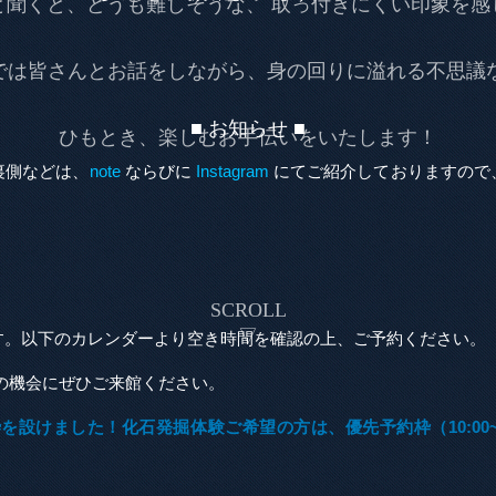
と聞くと、どうも難しそうな、 取っ付きにくい印象を感
raでは皆さんとお話をしながら、身の回りに溢れる不思
■ お知らせ ■
ひもとき、楽しむお手伝いをいたします！
裏側などは、
note
ならびに
Instagram
にてご紹介しておりますので
SCROLL
▽
す。以下のカレンダーより空き時間を確認の上、ご予約ください。
の機会にぜひご来館ください。
けました！化石発掘体験ご希望の方は、優先予約枠（10:00~, 13: